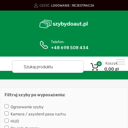
CZEŚĆ.
LOGOWANIE
REJESTRACJA
|
Telefon:
+48 698 508 434
Koszyk
0
0,00
zł
Filtruj szyby po wyposażeniu:
Ogrzewanie szyby
Kamera / asystent pasa ruchu
HUD