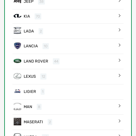
JEEP
38
KIA
70
LADA
2
LANCIA
10
LAND ROVER
44
LEXUS
12
LIGIER
1
MAN
8
MASERATI
2