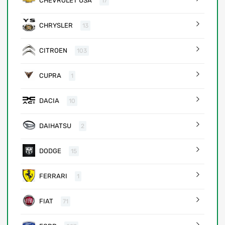
CHEVROLET USA
17
CHRYSLER
13
CITROEN
103
CUPRA
1
DACIA
10
DAIHATSU
2
DODGE
15
FERRARI
1
FIAT
71