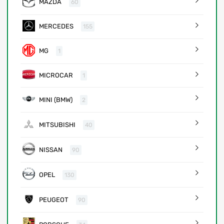
MAZDA
60
MERCEDES
155
MG
1
MICROCAR
1
MINI (BMW)
2
MITSUBISHI
40
NISSAN
90
OPEL
130
PEUGEOT
90