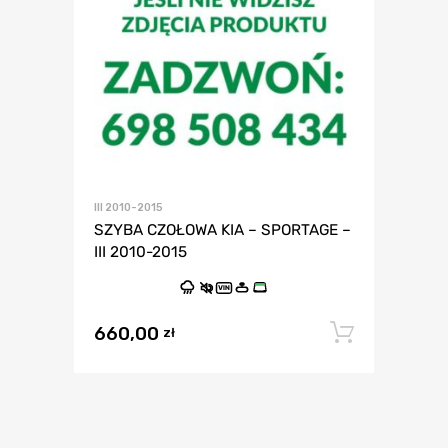
III 2010-2015
SZYBA CZOŁOWA KIA – SPORTAGE –
III 2010-2015
VIN
660,00
Dodaj 
zł