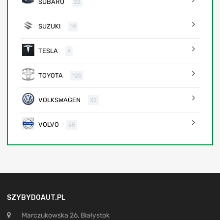
SUBARU
22
SUZUKI
19
TESLA
4
TOYOTA
125
VOLKSWAGEN
32
VOLVO
65
SZYBYDOAUT.PL
Marczukowska 26, Białystok