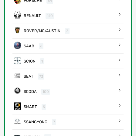
PORSCHE
34
RENAULT
140
ROVER/MG/AUSTIN
3
SAAB
6
SCION
1
SEAT
73
SKODA
100
SMART
5
SSANGYONG
7