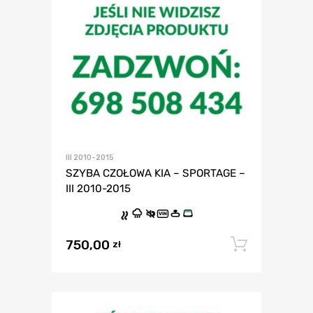
III 2010-2015
SZYBA CZOŁOWA KIA – SPORTAGE –
III 2010-2015
VIN
750,00
Dodaj 
zł