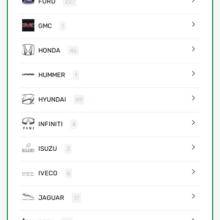
FORD
227
GMC
1
HONDA
46
HUMMER
1
HYUNDAI
69
INFINITI
4
ISUZU
3
IVECO
6
JAGUAR
17