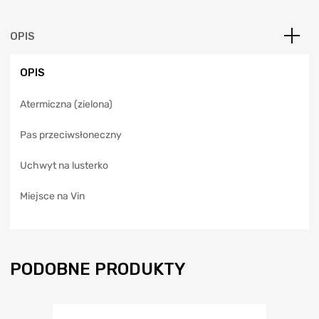
r
n
a
OPIS
t
i
OPIS
v
e
Atermiczna (zielona)
:
Pas przeciwsłoneczny
Uchwyt na lusterko
Miejsce na Vin
PODOBNE PRODUKTY