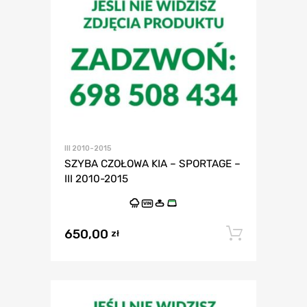
III 2010-2015
SZYBA CZOŁOWA KIA – SPORTAGE –
III 2010-2015
VIN
650,00
Dodaj 
zł