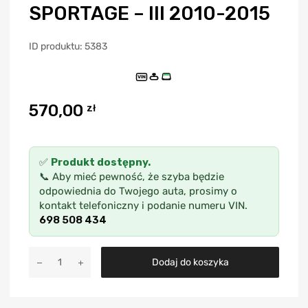
SPORTAGE – III 2010-2015
ID produktu: 5383
VIN
570,00
zł
✅
Produkt dostępny.
📞 Aby mieć pewność, że szyba będzie
odpowiednia do Twojego auta, prosimy o
kontakt telefoniczny i podanie numeru VIN.
698 508 434
A
Dodaj do koszyka
l
t
e