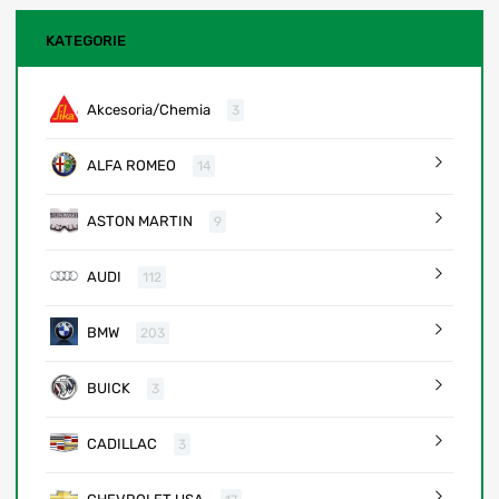
KATEGORIE
Akcesoria/Chemia
3
ALFA ROMEO
14
ASTON MARTIN
9
AUDI
112
BMW
203
BUICK
3
CADILLAC
3