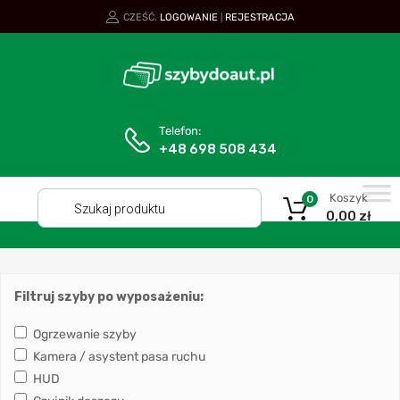
CZEŚĆ.
LOGOWANIE
REJESTRACJA
|
Telefon:
+48 698 508 434
Koszyk
0
0,00
zł
Filtruj szyby po wyposażeniu:
Ogrzewanie szyby
Kamera / asystent pasa ruchu
HUD