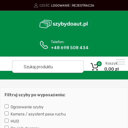
CZEŚĆ.
LOGOWANIE
REJESTRACJA
|
Telefon:
+48 698 508 434
Koszyk
0
0,00
zł
Filtruj szyby po wyposażeniu:
Ogrzewanie szyby
Kamera / asystent pasa ruchu
HUD