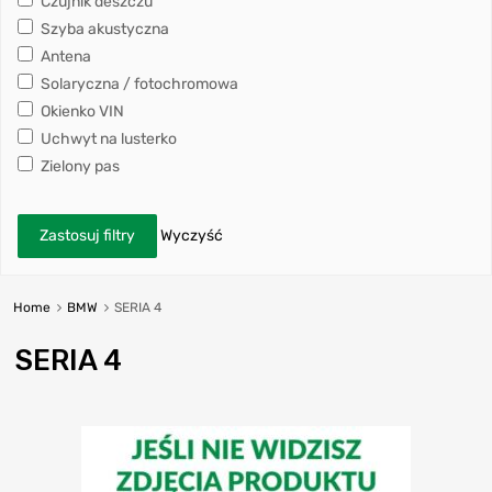
Czujnik deszczu
Szyba akustyczna
Antena
Solaryczna / fotochromowa
Okienko VIN
Uchwyt na lusterko
Zielony pas
Zastosuj filtry
Wyczyść
Home
BMW
SERIA 4
SERIA 4