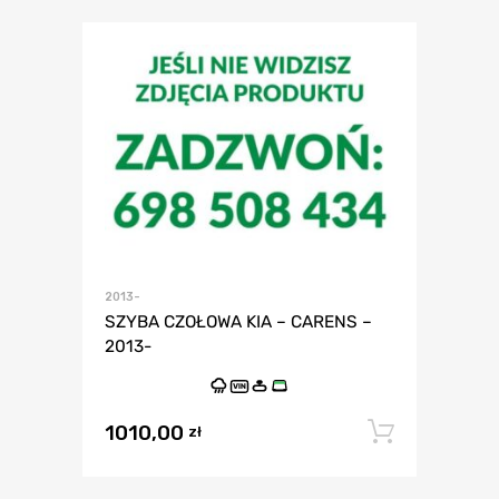
2013-
SZYBA CZOŁOWA KIA – CARENS –
2013-
VIN
1010,00
Dodaj 
zł