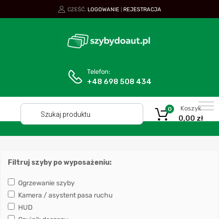
CZEŚĆ.
LOGOWANIE
REJESTRACJA
|
Telefon:
+48 698 508 434
Koszyk
0
0,00
zł
Filtruj szyby po wyposażeniu:
Ogrzewanie szyby
Kamera / asystent pasa ruchu
HUD