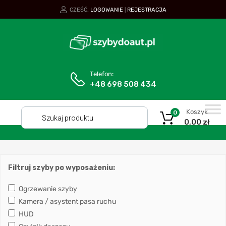
CZEŚĆ.
LOGOWANIE
REJESTRACJA
|
Telefon:
+48 698 508 434
Koszyk
0
0,00
zł
Filtruj szyby po wyposażeniu:
Ogrzewanie szyby
Kamera / asystent pasa ruchu
HUD