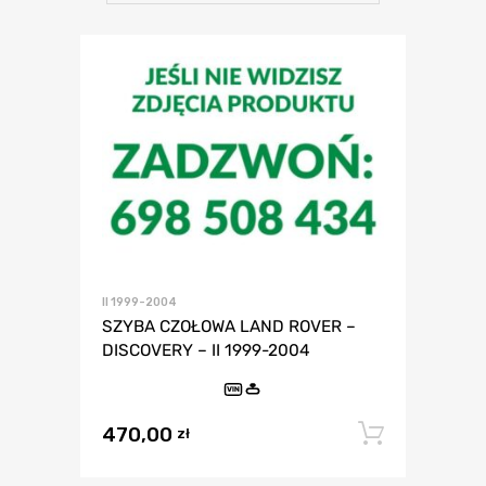
II 1999-2004
SZYBA CZOŁOWA LAND ROVER –
DISCOVERY – II 1999-2004
VIN
470,00
Dodaj 
zł