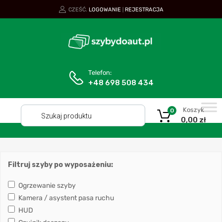
CZEŚĆ.
LOGOWANIE
REJESTRACJA
|
Telefon:
+48 698 508 434
Koszyk
0
0,00
zł
Filtruj szyby po wyposażeniu:
Ogrzewanie szyby
Kamera / asystent pasa ruchu
HUD