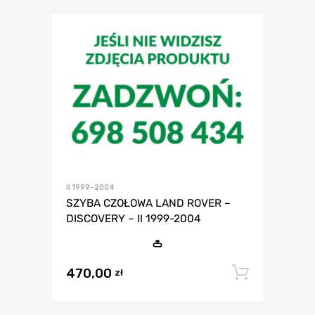
II 1999-2004
SZYBA CZOŁOWA LAND ROVER –
DISCOVERY – II 1999-2004
470,00
Dodaj 
zł