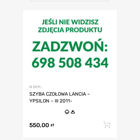
III 2011-
SZYBA CZOŁOWA LANCIA –
YPSILON – III 2011-
550,00
Dodaj 
zł