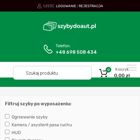
CZEŚĆ.
LOGOWANIE
REJESTRACJA
|
Telefon:
+48 698 508 434
Koszyk
0
0,00
zł
Filtruj szyby po wyposażeniu:
Ogrzewanie szyby
Kamera / asystent pasa ruchu
HUD