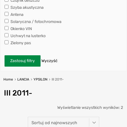
Czujnik deszczu
Szyba akustyczna
Antena
Solaryczna / fotochromowa
Okienko VIN
Uchwyt na lusterko
Zielony pas
Zastosuj filtry
Wyczyść
Home
LANCIA
YPSILON
III 2011-
III 2011-
Wyświetlanie wszystkich wyników: 2