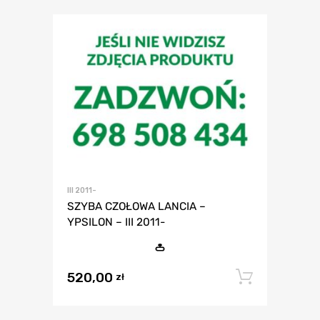
III 2011-
SZYBA CZOŁOWA LANCIA –
YPSILON – III 2011-
520,00
Dodaj 
zł