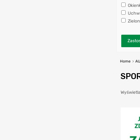
Okien
Uchwy
Zielon
Zastos
Home
AU
SPO
Wyświetla