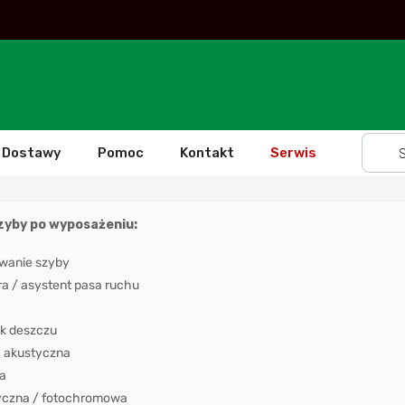
Dostawy
Pomoc
Kontakt
Serwis
szyby po wyposażeniu:
wanie szyby
 / asystent pasa ruchu
k deszczu
 akustyczna
a
yczna / fotochromowa