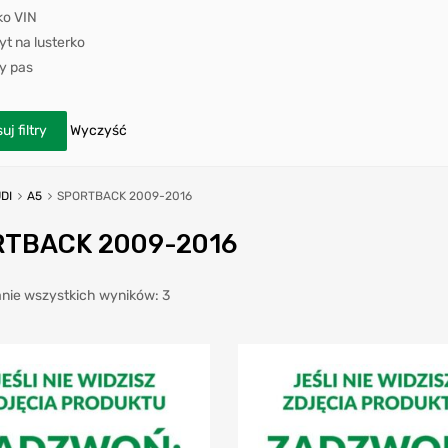
ko VIN
t na lusterko
y pas
uj filtry
Wyczyść
DI
A5
SPORTBACK 2009-2016
RTBACK 2009-2016
nie wszystkich wyników: 3