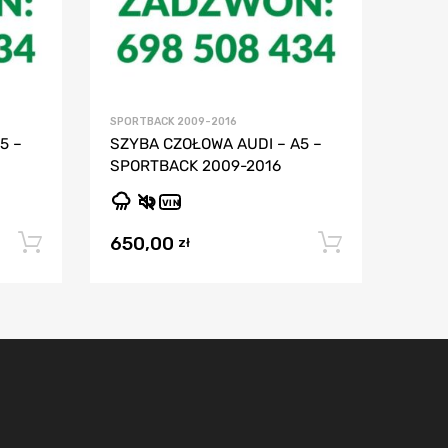
SPORTBACK 2009-2016
5 –
SZYBA CZOŁOWA AUDI – A5 –
SPORTBACK 2009-2016
VIN
650,00
Dodaj do koszyka
Dodaj do
zł