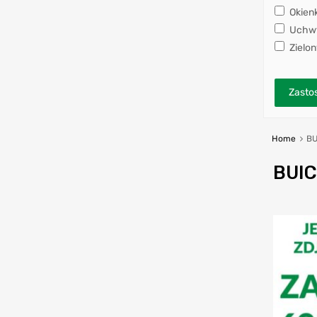
Okien
Uchwy
Zielon
Zastos
Home
BU
BUI