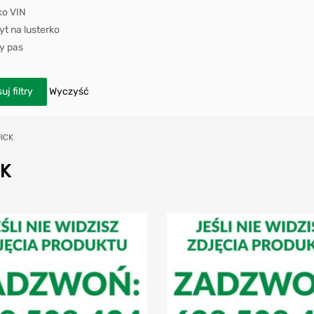
ko VIN
t na lusterko
y pas
uj filtry
Wyczyść
ICK
CK