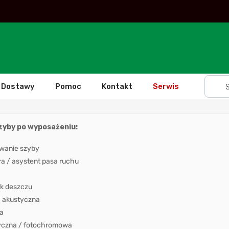
Dostawy
Pomoc
Kontakt
Serwis
szyby po wyposażeniu:
wanie szyby
 / asystent pasa ruchu
k deszczu
 akustyczna
a
yczna / fotochromowa