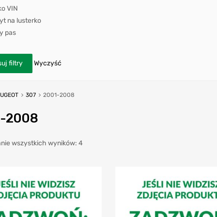
ko VIN
t na lusterko
y pas
uj filtry
Wyczyść
EUGEOT
307
2001-2008
1-2008
nie wszystkich wyników: 4