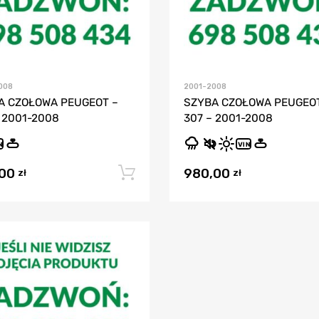
008
2001-2008
A CZOŁOWA PEUGEOT –
SZYBA CZOŁOWA PEUGEOT
 2001-2008
307 – 2001-2008
N
VIN
,00
980,00
Dodaj do koszyka
zł
zł