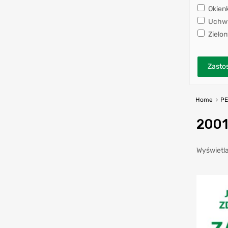
Okien
Uchwy
Zielon
Zastos
Home
P
200
Wyświetla