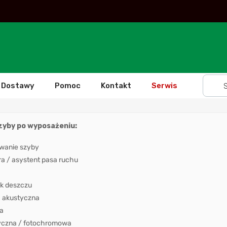
Dostawy
Pomoc
Kontakt
Serwis
szyby po wyposażeniu:
wanie szyby
 / asystent pasa ruchu
k deszczu
 akustyczna
a
yczna / fotochromowa