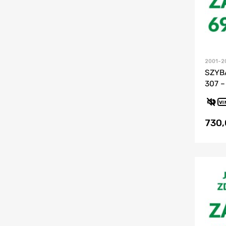
2001-2
SZYB
307 –
VI
730