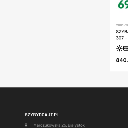
2001-2
SZYB
307 –
VI
840
SZYBYDOAUT.PL
Marczukowska 26, Białystok