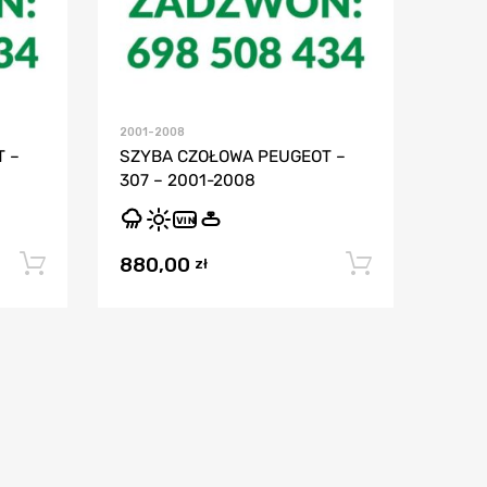
2001-2008
 –
SZYBA CZOŁOWA PEUGEOT –
307 – 2001-2008
VIN
880,00
Dodaj do koszyka
Dodaj do
zł