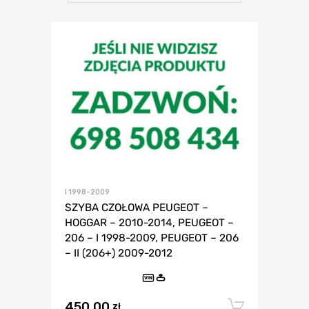
I 1998-2009
SZYBA CZOŁOWA PEUGEOT –
HOGGAR – 2010-2014, PEUGEOT –
206 – I 1998-2009, PEUGEOT – 206
– II (206+) 2009-2012
VIN
450,00
Dodaj 
zł