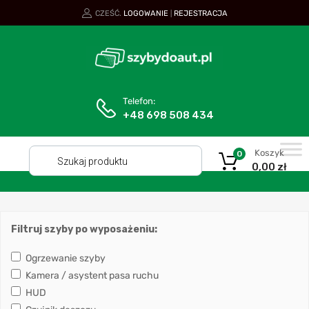
CZEŚĆ.
LOGOWANIE
REJESTRACJA
|
Telefon:
+48 698 508 434
Koszyk
0
0,00
zł
Filtruj szyby po wyposażeniu:
Ogrzewanie szyby
Kamera / asystent pasa ruchu
HUD