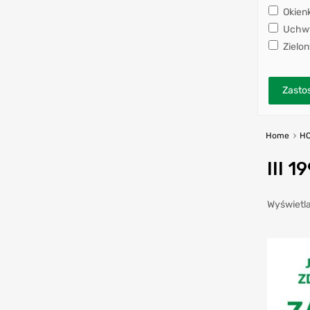
Okien
Uchwy
Zielon
Zastos
Home
H
III 1
Wyświetla