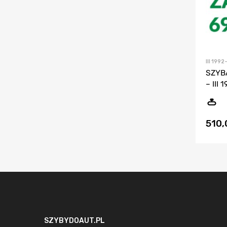
III 199
SZYB
– III 
510
SZYBYDOAUT.PL