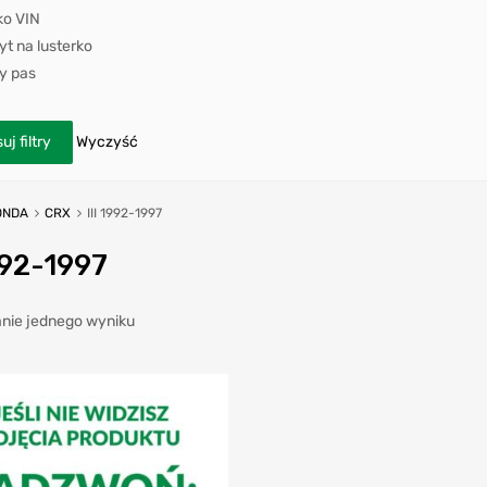
ko VIN
t na lusterko
y pas
uj filtry
Wyczyść
ONDA
CRX
III 1992-1997
992-1997
nie jednego wyniku