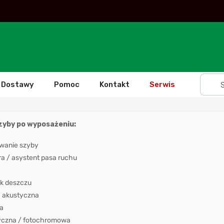
Dostawy
Pomoc
Kontakt
Serwis
szyby po wyposażeniu:
wanie szyby
 / asystent pasa ruchu
k deszczu
 akustyczna
a
yczna / fotochromowa