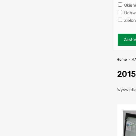
Okien
Uchwy
Zielon
Zastos
Home
M
2015
Wyświetla