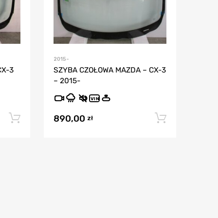
2015-
CX-3
SZYBA CZOŁOWA MAZDA – CX-3
– 2015-
VIN
890,00
Dodaj do koszyka
Dodaj do
zł