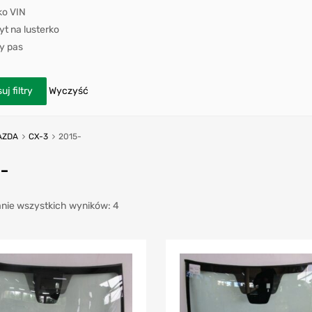
ko VIN
t na lusterko
y pas
uj filtry
Wyczyść
AZDA
CX-3
2015-
-
nie wszystkich wyników: 4