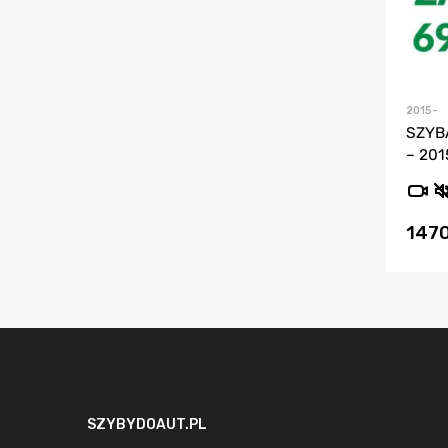
2015-
SZYB
– 201
147
SZYBYDOAUT.PL