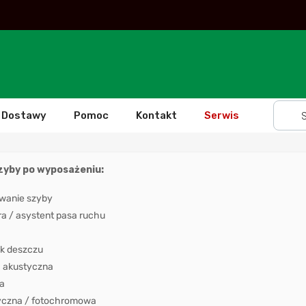
Dostawy
Pomoc
Kontakt
Serwis
szyby po wyposażeniu:
wanie szyby
 / asystent pasa ruchu
k deszczu
 akustyczna
a
yczna / fotochromowa