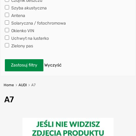
Czujnik deszczu
Szyba akustyczna
Antena
Solaryczna / fotochromowa
Okienko VIN
Uchwyt na lusterko
Zielony pas
Zastosuj filtry
Wyczyść
Home
AUDI
A7
A7