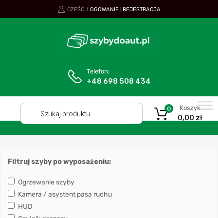
CZEŚĆ.
LOGOWANIE
REJESTRACJA
|
Telefon:
+48 698 508 434
Koszyk
0
0,00
zł
Filtruj szyby po wyposażeniu:
Ogrzewanie szyby
Kamera / asystent pasa ruchu
HUD