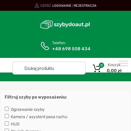
CZEŚĆ.
LOGOWANIE
REJESTRACJA
|
Telefon:
+48 698 508 434
Koszyk
0
0,00
zł
Filtruj szyby po wyposażeniu:
Ogrzewanie szyby
Kamera / asystent pasa ruchu
HUD