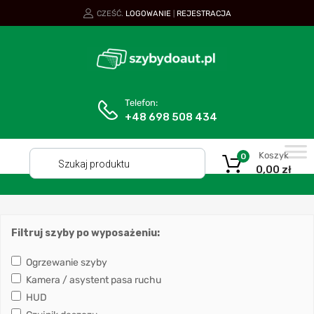
CZEŚĆ.
LOGOWANIE
REJESTRACJA
|
Telefon:
+48 698 508 434
Koszyk
0
0,00
zł
Filtruj szyby po wyposażeniu:
Ogrzewanie szyby
Kamera / asystent pasa ruchu
HUD