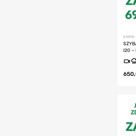
II 2014-
SZYB
I20 – 
650