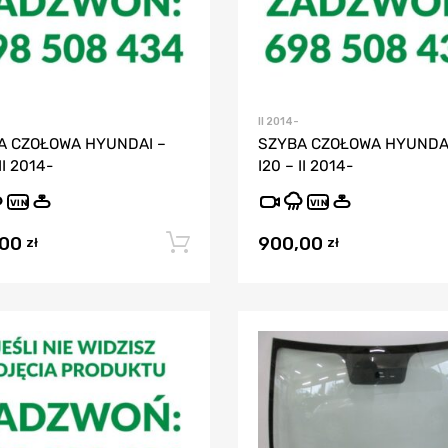
II 2014-
A CZOŁOWA HYUNDAI –
SZYBA CZOŁOWA HYUNDAI
II 2014-
I20 – II 2014-
VIN
VIN
,00
900,00
Dodaj do koszyka
zł
zł