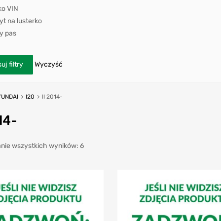
ko VIN
t na lusterko
y pas
uj filtry
Wyczyść
UNDAI
I20
II 2014-
14-
nie wszystkich wyników: 6