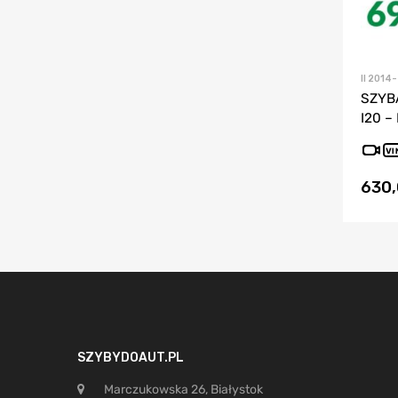
II 2014-
SZYB
I20 – 
VI
630
SZYBYDOAUT.PL
Marczukowska 26, Białystok