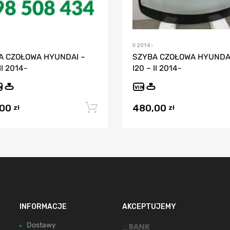
II 2014-
A CZOŁOWA HYUNDAI –
SZYBA CZOŁOWA HYUNDAI
II 2014-
I20 – II 2014-
N
VIN
,00
480,00
Dodaj do koszyka
zł
zł
INFORMACJE
AKCEPTUJEMY
Dostawy