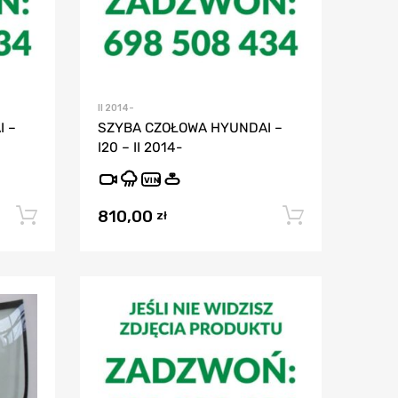
II 2014-
 –
SZYBA CZOŁOWA HYUNDAI –
I20 – II 2014-
VIN
810,00
Dodaj do koszyka
Dodaj do
zł