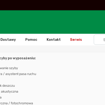
Dostawy
Pomoc
Kontakt
Serwis
szyby po wyposażeniu:
wanie szyby
 / asystent pasa ruchu
k deszczu
 akustyczna
a
yczna / fotochromowa