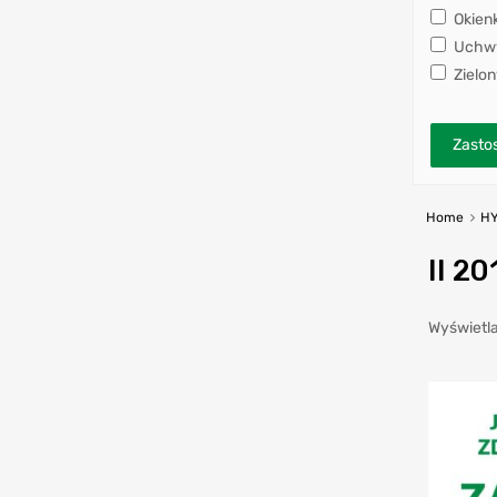
Okien
Uchwy
Zielon
Zastos
Home
HY
II 20
Wyświetla