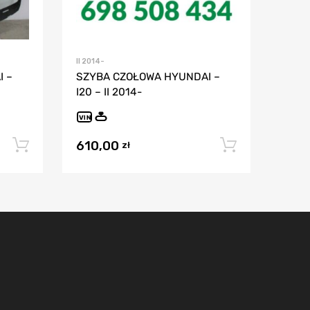
II 2014-
 –
SZYBA CZOŁOWA HYUNDAI –
I20 – II 2014-
VIN
610,00
Dodaj do koszyka
Dodaj do
zł