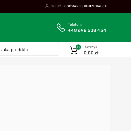
CZEŚĆ.
LOGOWANIE
REJESTRACJA
|
Telefon:
+48 698 508 434
Koszyk
0
0,00
zł