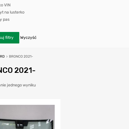
ko VIN
t na lusterko
y pas
uj filtry
Wyczyść
ORD
BRONCO 2021-
CO 2021-
nie jednego wyniku