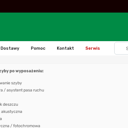
Dostawy
Pomoc
Kontakt
Serwis
szyby po wyposażeniu:
wanie szyby
 / asystent pasa ruchu
k deszczu
 akustyczna
a
yczna / fotochromowa