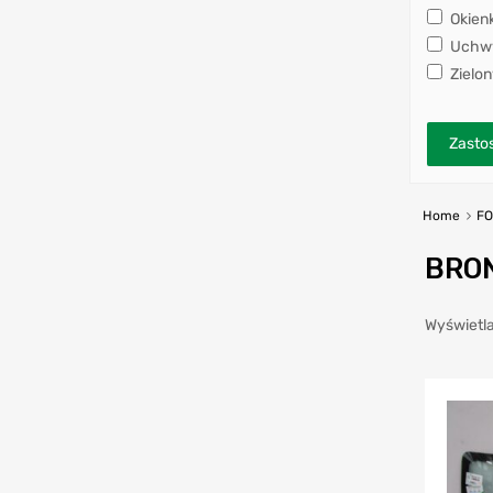
Okien
Uchwy
Zielon
Zastos
Home
F
BRON
Wyświetla