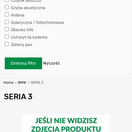
Czujnik deszczu
Szyba akustyczna
Antena
Solaryczna / fotochromowa
Okienko VIN
Uchwyt na lusterko
Zielony pas
Zastosuj filtry
Wyczyść
Home
BMW
SERIA 3
SERIA 3