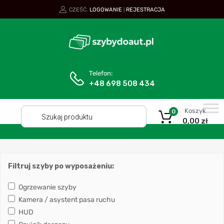
CZEŚĆ.
LOGOWANIE
REJESTRACJA
|
Telefon:
+48 698 508 434
Koszyk
0
0,00
zł
Filtruj szyby po wyposażeniu:
Ogrzewanie szyby
Kamera / asystent pasa ruchu
HUD