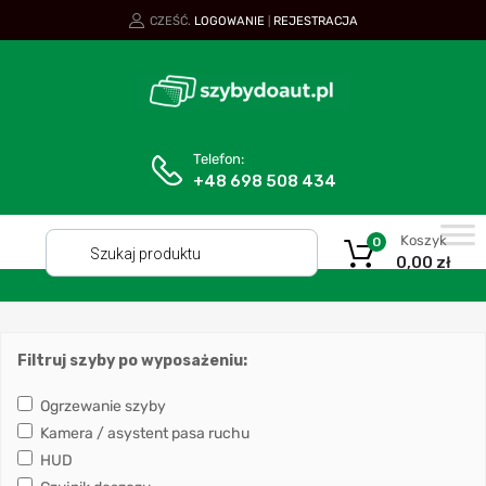
CZEŚĆ.
LOGOWANIE
REJESTRACJA
|
Telefon:
+48 698 508 434
Koszyk
0
0,00
zł
Filtruj szyby po wyposażeniu:
Ogrzewanie szyby
Kamera / asystent pasa ruchu
HUD