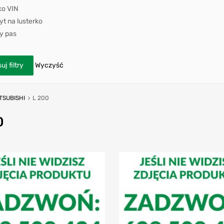
ko VIN
t na lusterko
y pas
uj filtry
Wyczyść
TSUBISHI
L 200
0