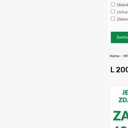
Okien
Uchwy
Zielon
Zastos
Home
MI
L 20