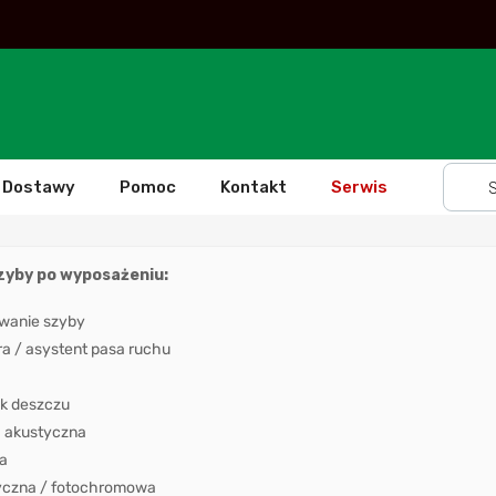
Dostawy
Pomoc
Kontakt
Serwis
szyby po wyposażeniu:
wanie szyby
 / asystent pasa ruchu
k deszczu
 akustyczna
a
yczna / fotochromowa