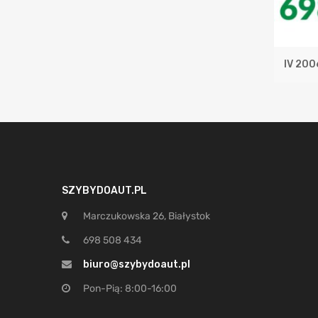
IV 20
SZYBYDOAUT.PL
Marczukowska 26, Białystok
698 508 434
biuro@szybydoaut.pl
Pon-Pią: 8:00-16:00