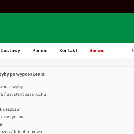
Dostawy
Pomoc
Kontakt
Serwis
szyby po wyposażeniu:
wanie szyby
 / asystent pasa ruchu
k deszczu
 akustyczna
a
yczna / fotochromowa