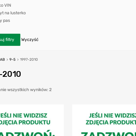
ko VIN
t na lusterko
y pas
uj filtry
Wyczyść
AAB
9-5
1997-2010
-2010
nie wszystkich wyników: 2