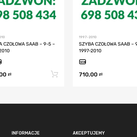
010
1997-2010
A CZOŁOWA SAAB – 9-5 –
SZYBA CZOŁOWA SAAB – 9
2010
1997-2010
N
VIN
,00
710,00
Dodaj do koszyka
zł
zł
INFORMACJE
AKCEPTUJEMY