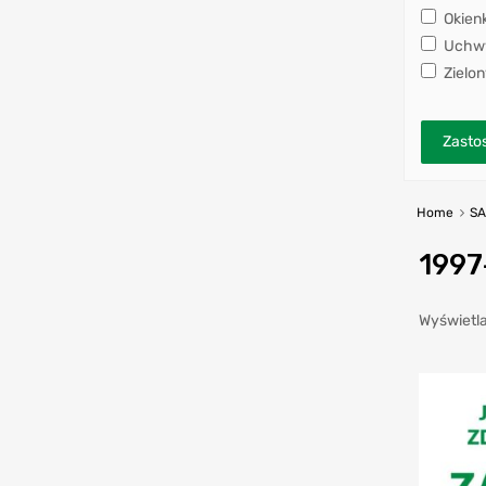
Okien
Uchwy
Zielon
Zastos
Home
S
1997
Wyświetla