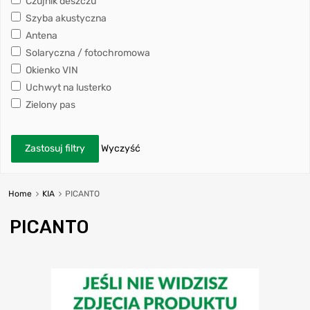
Czujnik deszczu
Szyba akustyczna
Antena
Solaryczna / fotochromowa
Okienko VIN
Uchwyt na lusterko
Zielony pas
Zastosuj filtry
Wyczyść
Home
KIA
PICANTO
PICANTO