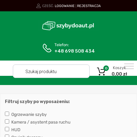
CZEŚĆ.
LOGOWANIE
REJESTRACJA
|
Telefon:
+48 698 508 434
Koszyk
0
0,00
zł
Filtruj szyby po wyposażeniu:
Ogrzewanie szyby
Kamera / asystent pasa ruchu
HUD