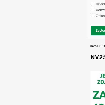
Okien
Uchwy
Zielon
Zastos
Home
NI
NV2