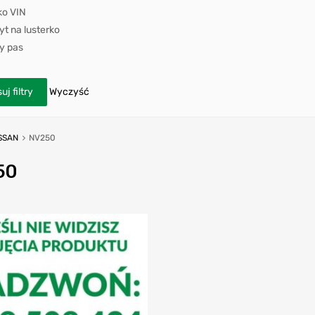
ko VIN
t na lusterko
y pas
uj filtry
Wyczyść
SSAN
NV250
50