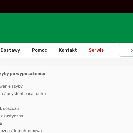
Dostawy
Pomoc
Kontakt
Serwis
szyby po wyposażeniu:
wanie szyby
 / asystent pasa ruchu
k deszczu
 akustyczna
a
yczna / fotochromowa