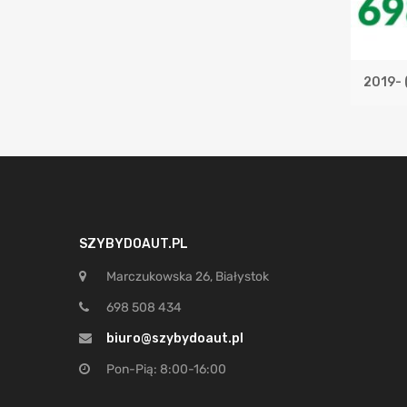
2019-
SZYBYDOAUT.PL
Marczukowska 26, Białystok
698 508 434
biuro@szybydoaut.pl
Pon-Pią: 8:00-16:00