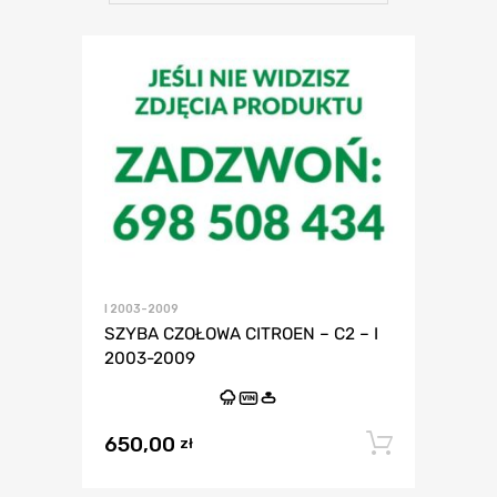
I 2003-2009
SZYBA CZOŁOWA CITROEN – C2 – I
2003-2009
VIN
650,00
Dodaj 
zł