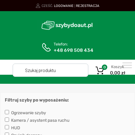
CZEŚĆ.
LOGOWANIE
REJESTRACJA
|
Telefon:
+48 698 508 434
Koszyk
0
0,00
zł
Filtruj szyby po wyposażeniu:
Ogrzewanie szyby
Kamera / asystent pasa ruchu
HUD