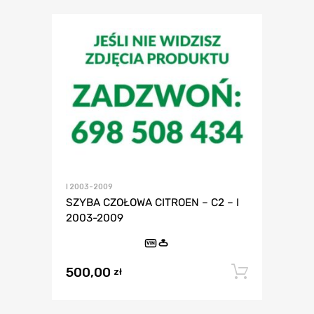
I 2003-2009
SZYBA CZOŁOWA CITROEN – C2 – I
2003-2009
VIN
500,00
Dodaj 
zł