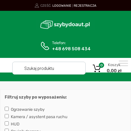
CZEŚĆ.
LOGOWANIE
REJESTRACJA
|
Telefon:
+48 698 508 434
Koszyk
0
0,00
zł
Filtruj szyby po wyposażeniu:
Ogrzewanie szyby
Kamera / asystent pasa ruchu
HUD