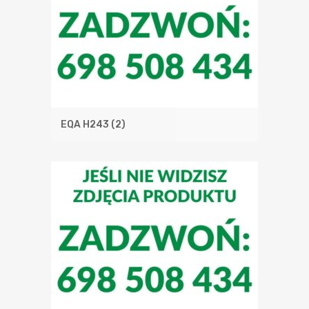
EQA H243
(2)