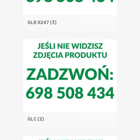
GLB X247
(3)
GLC
(2)