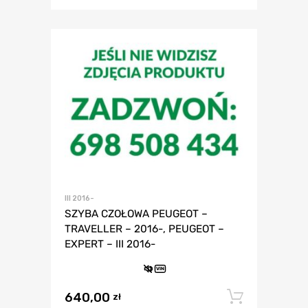
III 2016-
SZYBA CZOŁOWA PEUGEOT –
TRAVELLER – 2016-, PEUGEOT –
EXPERT – III 2016-
VIN
640,00
Dodaj 
zł