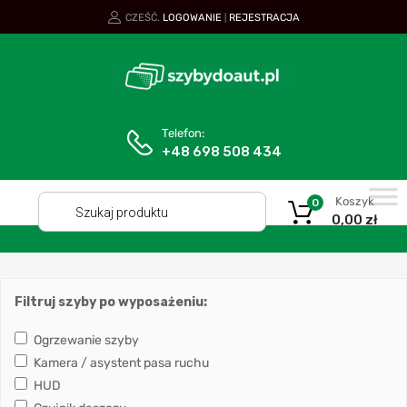
CZEŚĆ.
LOGOWANIE
REJESTRACJA
|
Telefon:
+48 698 508 434
Koszyk
0
0,00
zł
Filtruj szyby po wyposażeniu:
Ogrzewanie szyby
Kamera / asystent pasa ruchu
HUD