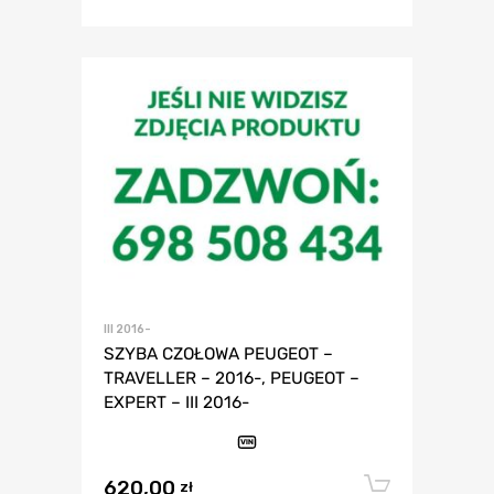
III 2016-
SZYBA CZOŁOWA PEUGEOT –
TRAVELLER – 2016-, PEUGEOT –
EXPERT – III 2016-
VIN
620,00
Dodaj 
zł