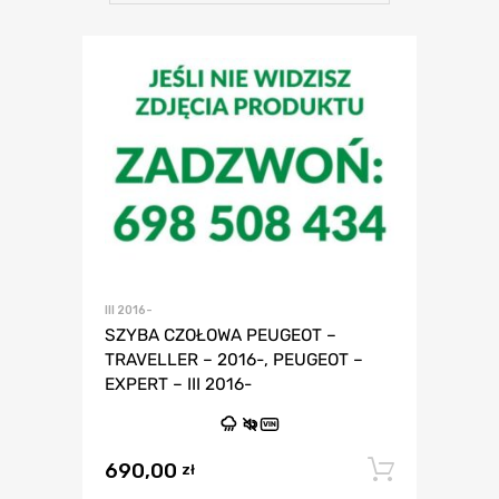
III 2016-
SZYBA CZOŁOWA PEUGEOT –
TRAVELLER – 2016-, PEUGEOT –
EXPERT – III 2016-
VIN
690,00
Dodaj 
zł