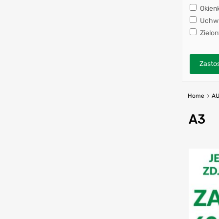
Okien
Uchwy
Zielon
Zastos
Home
AU
A3