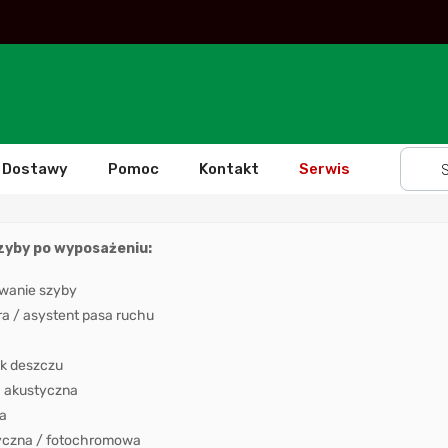
Dostawy
Pomoc
Kontakt
Serwis
szyby po wyposażeniu:
wanie szyby
 / asystent pasa ruchu
k deszczu
 akustyczna
a
yczna / fotochromowa