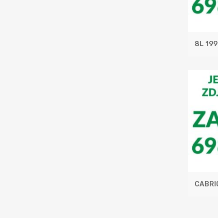
8L 19
CABRI