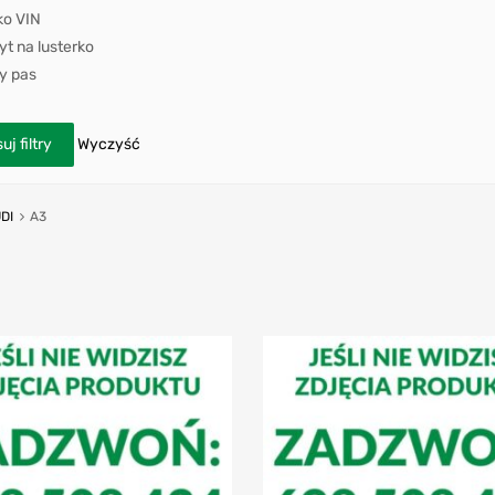
ko VIN
t na lusterko
y pas
uj filtry
Wyczyść
DI
A3