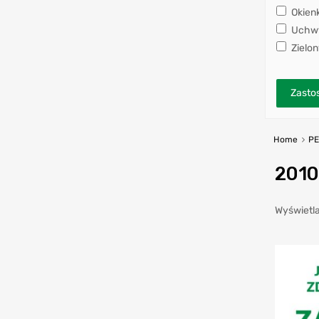
Okien
Uchwy
Zielon
Zastos
Home
P
2010
Wyświetla