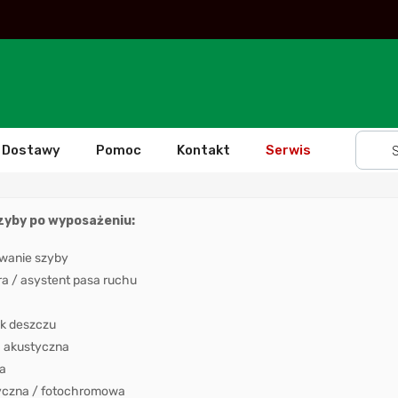
Dostawy
Pomoc
Kontakt
Serwis
szyby po wyposażeniu:
wanie szyby
 / asystent pasa ruchu
k deszczu
 akustyczna
a
yczna / fotochromowa