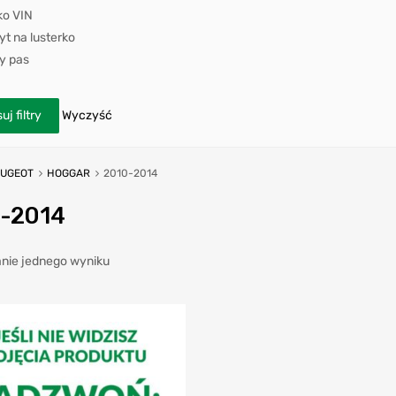
ko VIN
t na lusterko
y pas
uj filtry
Wyczyść
EUGEOT
HOGGAR
2010-2014
-2014
nie jednego wyniku