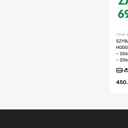
I 1998-
SZYB
HOGG
– 206
– 206
VIN
450