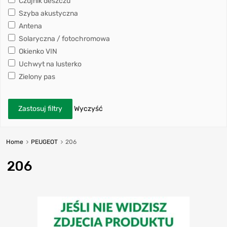
Czujnik deszczu
Szyba akustyczna
Antena
Solaryczna / fotochromowa
Okienko VIN
Uchwyt na lusterko
Zielony pas
Zastosuj filtry
Wyczyść
Home
PEUGEOT
206
206