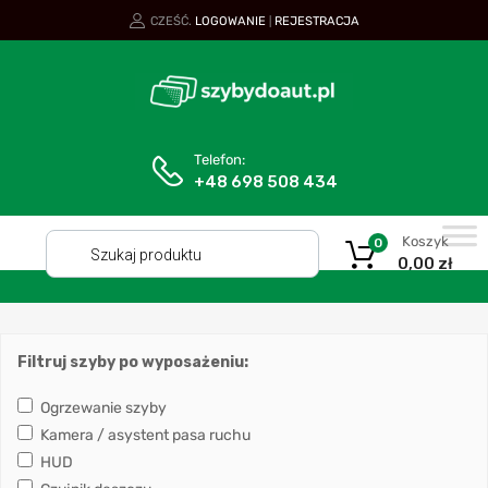
CZEŚĆ.
LOGOWANIE
REJESTRACJA
|
Telefon:
+48 698 508 434
Koszyk
0
0,00
zł
Filtruj szyby po wyposażeniu:
Ogrzewanie szyby
Kamera / asystent pasa ruchu
HUD