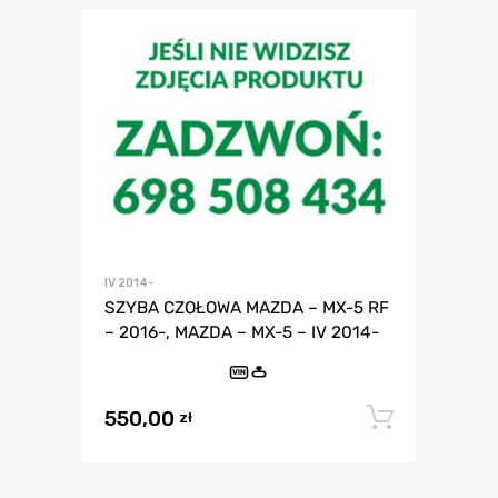
IV 2014-
SZYBA CZOŁOWA MAZDA – MX-5 RF
– 2016-, MAZDA – MX-5 – IV 2014-
VIN
550,00
Dodaj 
zł