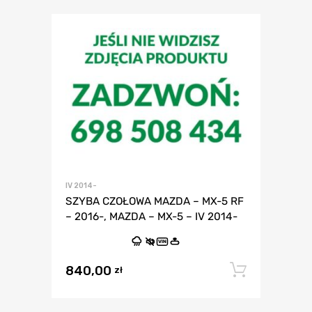
IV 2014-
SZYBA CZOŁOWA MAZDA – MX-5 RF
– 2016-, MAZDA – MX-5 – IV 2014-
VIN
840,00
Dodaj 
zł