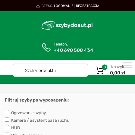
CZEŚĆ.
LOGOWANIE
REJESTRACJA
|
Telefon:
+48 698 508 434
Koszyk
0
0,00
zł
Filtruj szyby po wyposażeniu:
Ogrzewanie szyby
Kamera / asystent pasa ruchu
HUD