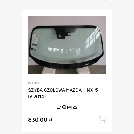
IV 2014-
SZYBA CZOŁOWA MAZDA – MX-5 –
IV 2014-
VIN
830,00
Dodaj 
zł