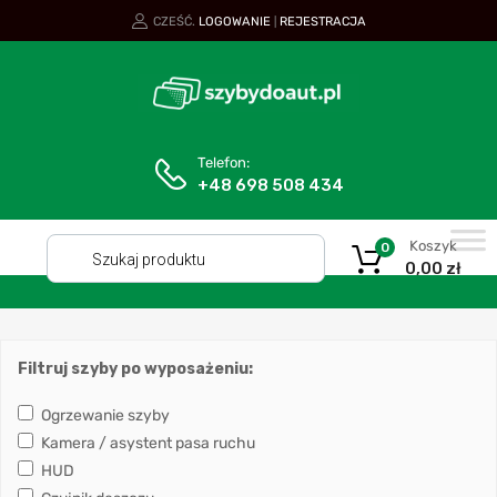
CZEŚĆ.
LOGOWANIE
REJESTRACJA
|
Telefon:
+48 698 508 434
Koszyk
0
0,00
zł
Filtruj szyby po wyposażeniu:
Ogrzewanie szyby
Kamera / asystent pasa ruchu
HUD