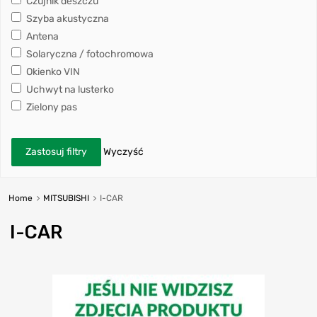
Czujnik deszczu
Szyba akustyczna
Antena
Solaryczna / fotochromowa
Okienko VIN
Uchwyt na lusterko
Zielony pas
Zastosuj filtry
Wyczyść
Home
MITSUBISHI
I-CAR
I-CAR