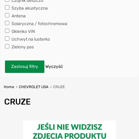
Czujnik deszczu
Szyba akustyczna
Antena
Solaryczna / fotochromowa
Okienko VIN
Uchwyt na lusterko
Zielony pas
Zastosuj filtry
Wyczyść
Home
CHEVROLET USA
CRUZE
CRUZE