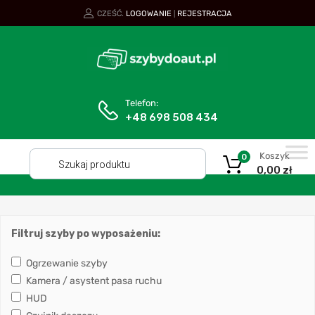
CZEŚĆ.
LOGOWANIE
REJESTRACJA
|
Telefon:
+48 698 508 434
Koszyk
0
0,00
zł
Filtruj szyby po wyposażeniu:
Ogrzewanie szyby
Kamera / asystent pasa ruchu
HUD