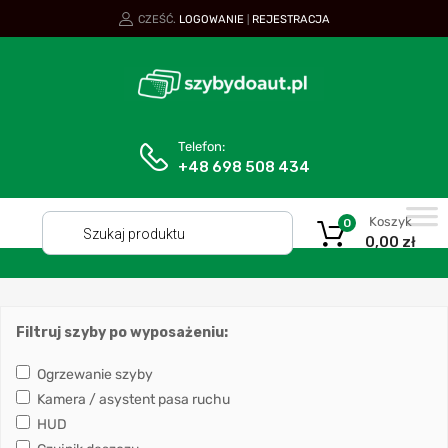
CZEŚĆ.
LOGOWANIE
REJESTRACJA
|
Telefon:
+48 698 508 434
Koszyk
0
0,00
zł
Filtruj szyby po wyposażeniu:
Ogrzewanie szyby
Kamera / asystent pasa ruchu
HUD