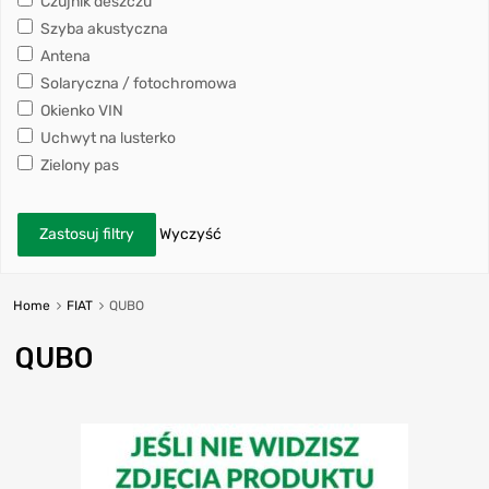
Czujnik deszczu
Szyba akustyczna
Antena
Solaryczna / fotochromowa
Okienko VIN
Uchwyt na lusterko
Zielony pas
Zastosuj filtry
Wyczyść
Home
FIAT
QUBO
QUBO