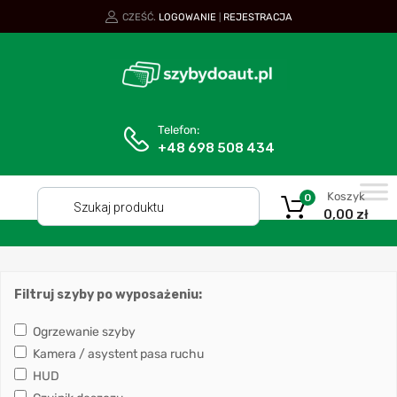
CZEŚĆ.
LOGOWANIE
REJESTRACJA
|
Telefon:
+48 698 508 434
Koszyk
0
0,00
zł
Filtruj szyby po wyposażeniu:
Ogrzewanie szyby
Kamera / asystent pasa ruchu
HUD