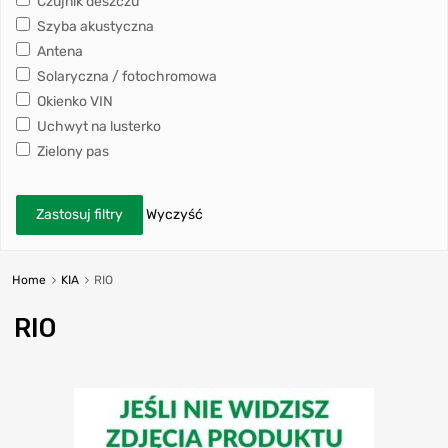
Czujnik deszczu
Szyba akustyczna
Antena
Solaryczna / fotochromowa
Okienko VIN
Uchwyt na lusterko
Zielony pas
Zastosuj filtry
Wyczyść
Home
KIA
RIO
RIO