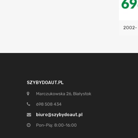
2002-
SZYBYDOAUT.PL
Marczukowska 26, Białystok
698 508 434
biuro@szybydoaut.pl
Pon-Pią: 8:00-16:00