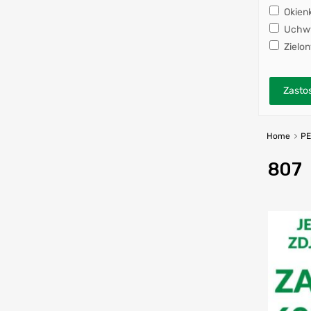
Okien
Uchwy
Zielon
Zastos
Home
P
807