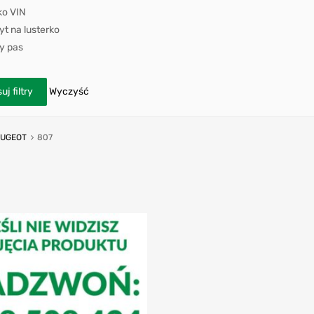
ko VIN
t na lusterko
y pas
uj filtry
Wyczyść
EUGEOT
807