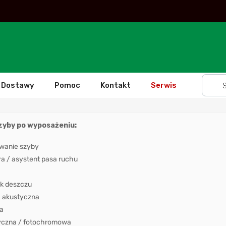
Dostawy
Pomoc
Kontakt
Serwis
szyby po wyposażeniu:
wanie szyby
 / asystent pasa ruchu
k deszczu
 akustyczna
a
yczna / fotochromowa