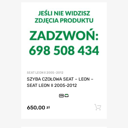
SEAT LEON II 2005-2012
SZYBA CZOŁOWA SEAT – LEON –
SEAT LEON II 2005-2012
VIN
650,00
Dodaj 
zł