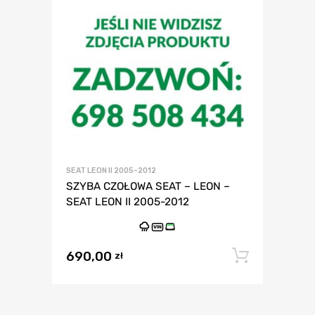
SEAT LEON II 2005-2012
SZYBA CZOŁOWA SEAT – LEON –
SEAT LEON II 2005-2012
VIN
690,00
Dodaj 
zł