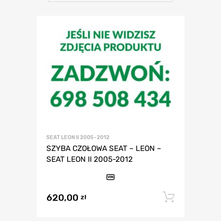
SEAT LEON II 2005-2012
SZYBA CZOŁOWA SEAT – LEON –
SEAT LEON II 2005-2012
VIN
620,00
Dodaj 
zł