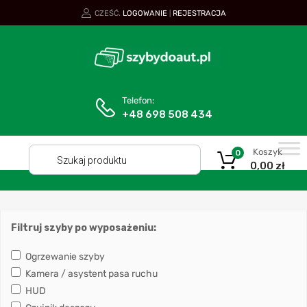
CZEŚĆ.
LOGOWANIE
REJESTRACJA
|
Telefon:
+48 698 508 434
Koszyk
0
0,00
zł
Filtruj szyby po wyposażeniu:
Ogrzewanie szyby
Kamera / asystent pasa ruchu
HUD