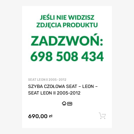
SEAT LEON II 2005-2012
SZYBA CZOŁOWA SEAT – LEON –
SEAT LEON II 2005-2012
VIN
690,00
Dodaj 
zł