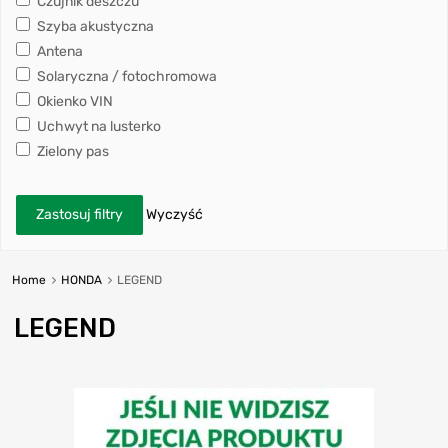
Czujnik deszczu
Szyba akustyczna
Antena
Solaryczna / fotochromowa
Okienko VIN
Uchwyt na lusterko
Zielony pas
Zastosuj filtry
Wyczyść
Home
HONDA
LEGEND
LEGEND