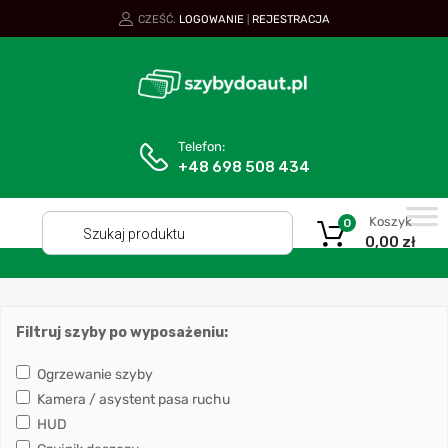
CZEŚĆ.
LOGOWANIE
REJESTRACJA
|
Telefon:
+48 698 508 434
Koszyk
0
0,00
zł
Filtruj szyby po wyposażeniu:
Ogrzewanie szyby
Kamera / asystent pasa ruchu
HUD