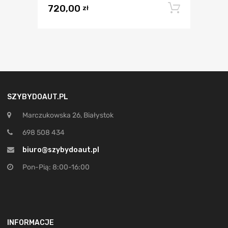
720,00
Dodaj 
zł
SZYBYDOAUT.PL
Marczukowska 26, Białystok
698 508 434
biuro@szybydoaut.pl
Pon-Pią: 8:00-16:00
INFORMACJE