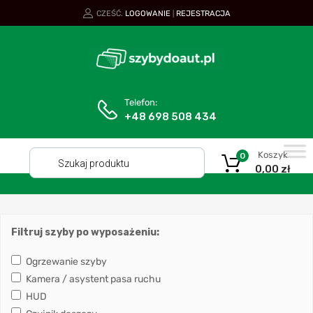
CZEŚĆ.
LOGOWANIE
REJESTRACJA
|
Telefon:
+48 698 508 434
Koszyk
0
0,00
zł
Filtruj szyby po wyposażeniu:
Ogrzewanie szyby
Kamera / asystent pasa ruchu
HUD