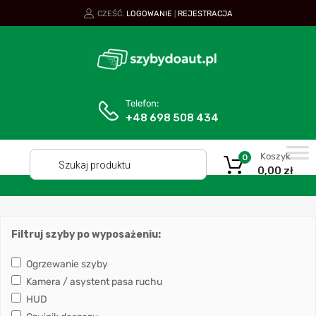
CZEŚĆ.
LOGOWANIE
REJESTRACJA
|
Telefon:
+48 698 508 434
Koszyk
0
0,00
zł
Filtruj szyby po wyposażeniu:
Ogrzewanie szyby
Kamera / asystent pasa ruchu
HUD