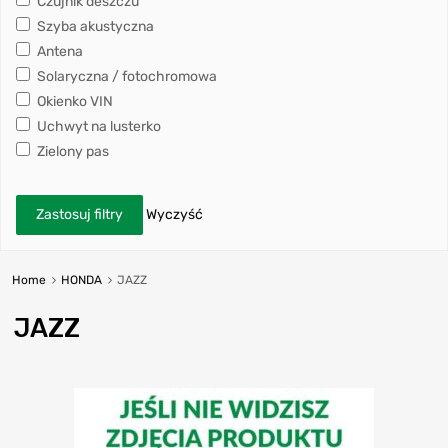
Czujnik deszczu
Szyba akustyczna
Antena
Solaryczna / fotochromowa
Okienko VIN
Uchwyt na lusterko
Zielony pas
Zastosuj filtry
Wyczyść
Home
HONDA
JAZZ
JAZZ