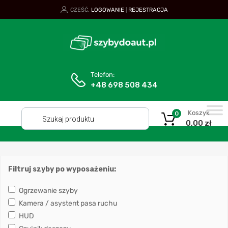
CZEŚĆ.
LOGOWANIE
REJESTRACJA
|
Telefon:
+48 698 508 434
Koszyk
0
0,00
zł
Filtruj szyby po wyposażeniu:
Ogrzewanie szyby
Kamera / asystent pasa ruchu
HUD