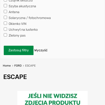
Czujnik deszczu
Szyba akustyczna
Antena
Solaryczna / fotochromowa
Okienko VIN
Uchwyt na lusterko
Zielony pas
Zastosuj filtry
Wyczyść
Home
FORD
ESCAPE
ESCAPE