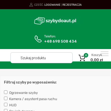
CZEŚĆ.
LOGOWANIE
REJESTRACJA
|
Telefon:
+48 698 508 434
Koszyk
0
0,00
zł
Filtruj szyby po wyposażeniu:
Ogrzewanie szyby
Kamera / asystent pasa ruchu
HUD