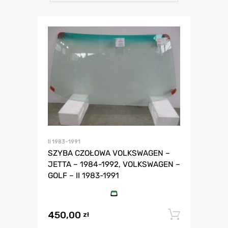
II 1983-1991
SZYBA CZOŁOWA VOLKSWAGEN –
JETTA – 1984-1992, VOLKSWAGEN –
GOLF – II 1983-1991
450,00
Dodaj 
zł