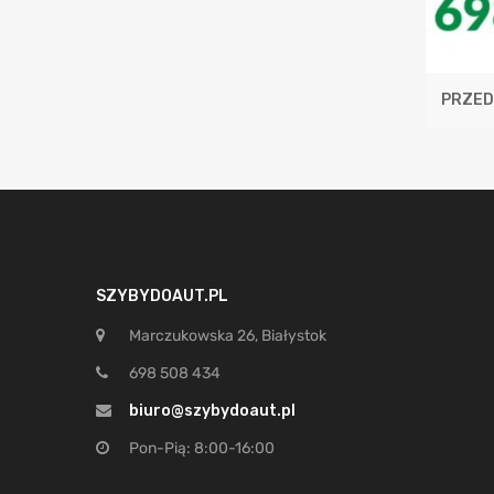
PRZED
SZYBYDOAUT.PL
Marczukowska 26, Białystok
698 508 434
biuro@szybydoaut.pl
Pon-Pią: 8:00-16:00