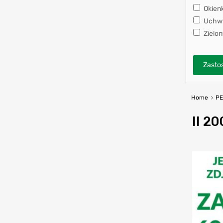
Okien
Uchwy
Zielon
Zastos
Home
P
II 2