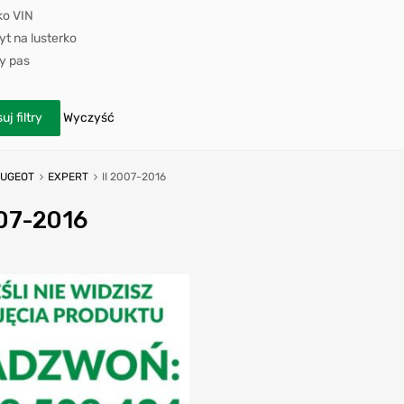
ko VIN
t na lusterko
y pas
uj filtry
Wyczyść
EUGEOT
EXPERT
II 2007-2016
007-2016