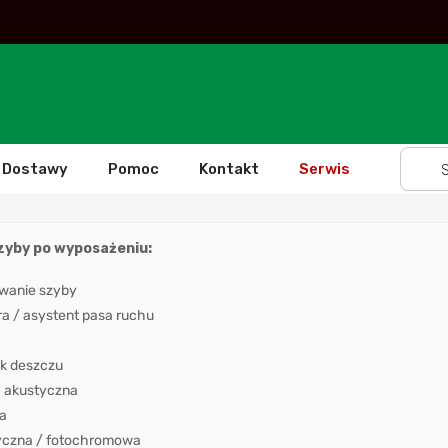
Dostawy
Pomoc
Kontakt
Serwis
szyby po wyposażeniu:
wanie szyby
 / asystent pasa ruchu
k deszczu
 akustyczna
a
yczna / fotochromowa