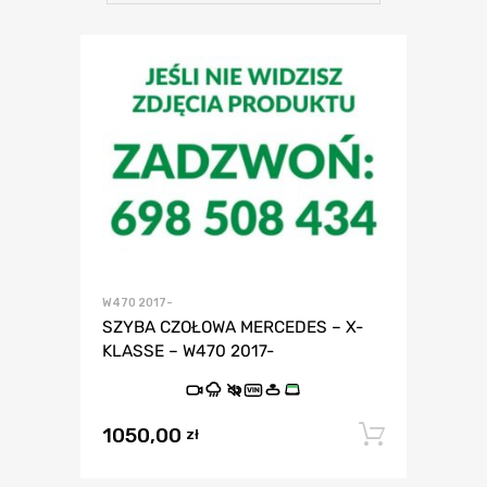
W470 2017-
SZYBA CZOŁOWA MERCEDES – X-
KLASSE – W470 2017-
VIN
1050,00
Dodaj 
zł