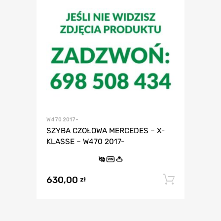
W470 2017-
SZYBA CZOŁOWA MERCEDES – X-
KLASSE – W470 2017-
VIN
630,00
Dodaj 
zł