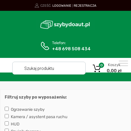
CZEŚĆ.
LOGOWANIE
REJESTRACJA
|
Telefon:
+48 698 508 434
Koszyk
0
0,00
zł
Filtruj szyby po wyposażeniu:
Ogrzewanie szyby
Kamera / asystent pasa ruchu
HUD