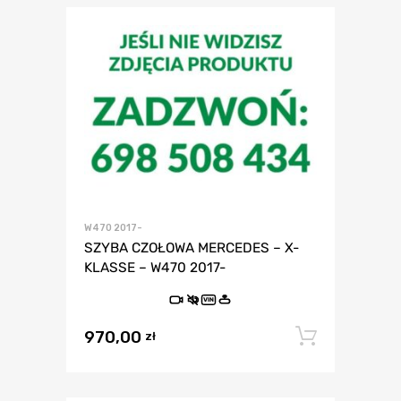
W470 2017-
SZYBA CZOŁOWA MERCEDES – X-
KLASSE – W470 2017-
VIN
970,00
Dodaj 
zł