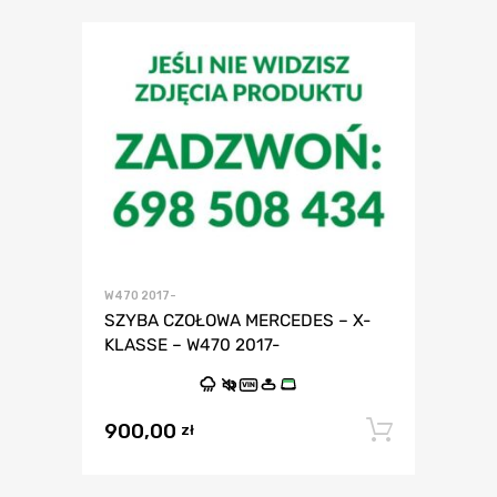
W470 2017-
SZYBA CZOŁOWA MERCEDES – X-
KLASSE – W470 2017-
VIN
900,00
Dodaj 
zł