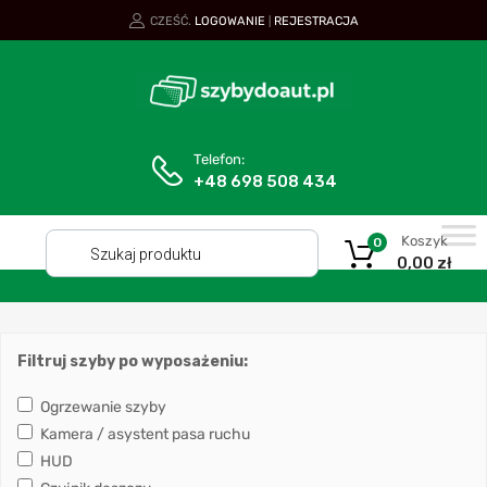
CZEŚĆ.
LOGOWANIE
REJESTRACJA
|
Telefon:
+48 698 508 434
Koszyk
0
0,00
zł
Filtruj szyby po wyposażeniu:
Ogrzewanie szyby
Kamera / asystent pasa ruchu
HUD