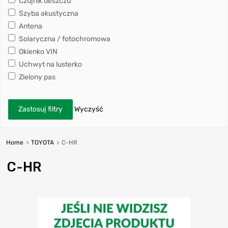
Czujnik deszczu
Szyba akustyczna
Antena
Solaryczna / fotochromowa
Okienko VIN
Uchwyt na lusterko
Zielony pas
Zastosuj filtry
Wyczyść
Home
TOYOTA
C-HR
C-HR