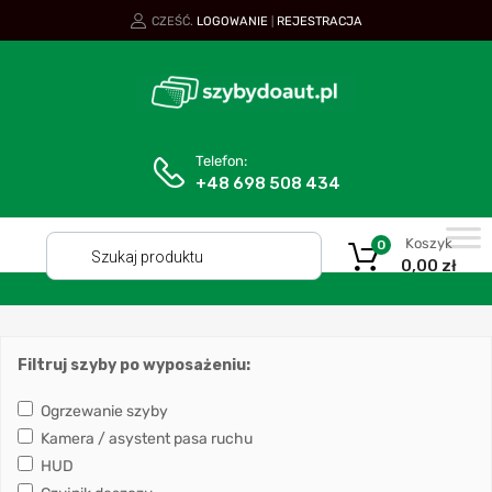
CZEŚĆ.
LOGOWANIE
REJESTRACJA
|
Telefon:
+48 698 508 434
Koszyk
0
0,00
zł
Filtruj szyby po wyposażeniu:
Ogrzewanie szyby
Kamera / asystent pasa ruchu
HUD