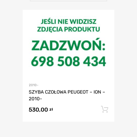
2010-
SZYBA CZOŁOWA PEUGEOT – ION –
2010-
530,00
Dodaj 
zł