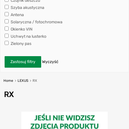
Czujnik deszczu
Szyba akustyczna
Antena
Solaryczna / fotochromowa
Okienko VIN
Uchwyt na lusterko
Zielony pas
Zastosuj filtry
Wyczyść
Home
LEXUS
RX
RX