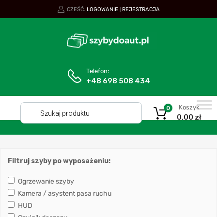
CZEŚĆ.
LOGOWANIE
REJESTRACJA
|
Telefon:
+48 698 508 434
Koszyk
0
0,00
zł
Filtruj szyby po wyposażeniu:
Ogrzewanie szyby
Kamera / asystent pasa ruchu
HUD