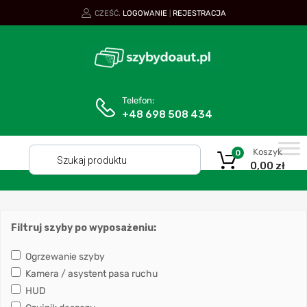
CZEŚĆ.
LOGOWANIE
REJESTRACJA
|
Telefon:
+48 698 508 434
Koszyk
0
0,00
zł
Filtruj szyby po wyposażeniu:
Ogrzewanie szyby
Kamera / asystent pasa ruchu
HUD