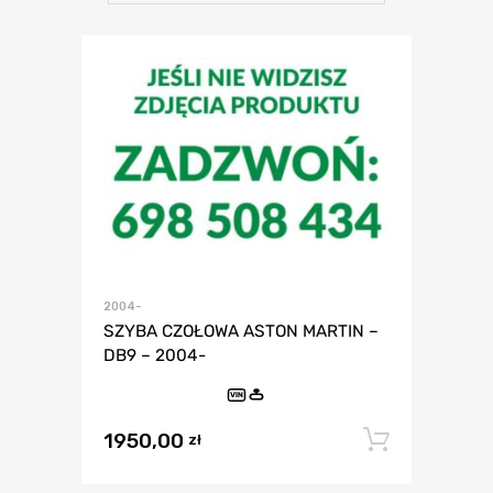
2004-
SZYBA CZOŁOWA ASTON MARTIN –
DB9 – 2004-
VIN
1950,00
Dodaj 
zł