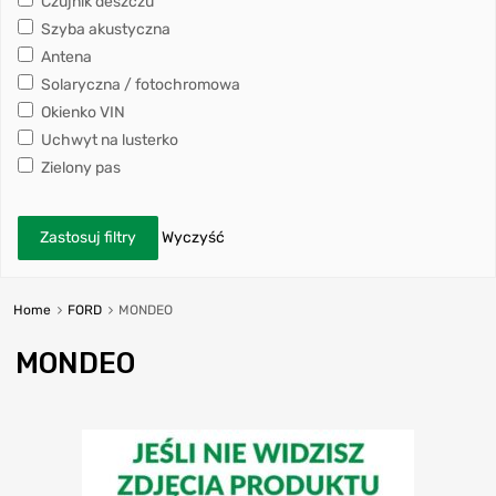
Czujnik deszczu
Szyba akustyczna
Antena
Solaryczna / fotochromowa
Okienko VIN
Uchwyt na lusterko
Zielony pas
Zastosuj filtry
Wyczyść
Home
FORD
MONDEO
MONDEO