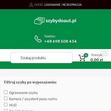
CZEŚĆ.
LOGOWANIE
REJESTRACJA
|
Telefon:
+48 698 508 434
Koszyk
0
0,00
zł
Filtruj szyby po wyposażeniu:
Ogrzewanie szyby
Kamera / asystent pasa ruchu
HUD